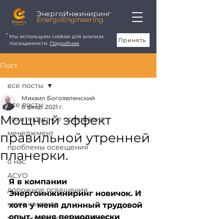
ЭнергоИнжиниринг
EnergoEngineering
Мы используем cookies для анализа
Принять
посещаемости.
Подробнее
Пост
все посты
Михаил Богоявленский
все посты
8 февр. 2021 г.
Мощный эффект
архитектурное освещение
менеджмент
правильной утренней
проблемы освещения
планерки.
о нас
АСУО
Я в компании 
дорожное освещение
Энергоинжиниринг новичок. И 
наша команда
хотя у меня длинный трудовой 
опыт, меня периодически 
промышленное освещение