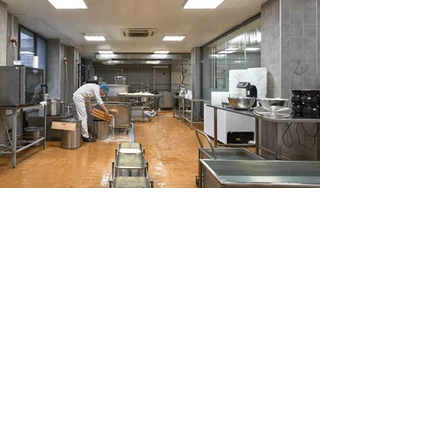
Адрес
ООО
"ЭнергоИнжиниринг"
ОГРН
1162468059225
ИНН 2466169359
КПП 246601001
Местонахождение:
Телефон:
Россия, 660048,
+7 (905) 975-71-05
Красноярский край,
г. Красноярск, ул.