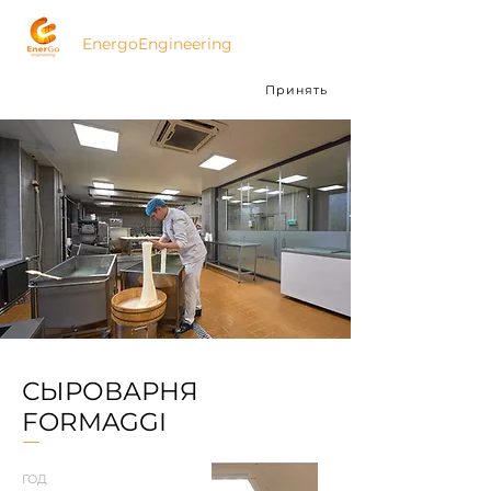
ЭнергоИнжиниринг
EnergoEngineering
Мы используем cookies для анализа
Принять
посещаемости.
Подробнее
СЫРОВАРНЯ
FORMAGGI
ГОД