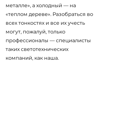
металле», а холодный — на 
«теплом дереве». Разобраться во 
всех тонкостях и все их учесть 
могут, пожалуй, только 
профессионалы — специалисты 
таких светотехнических 
компаний, как наша.
Посмотреть наши проекты
проблемы освещения
архитектурное освещение
дорожное освещение
Смотреть все
Недавние посты