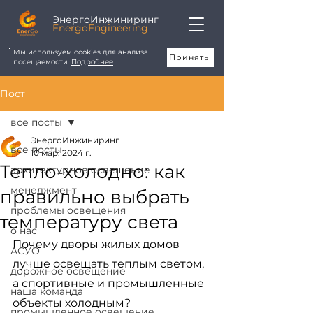
ЭнергоИнжиниринг
EnergoEngineering
Мы используем cookies для анализа
Принять
посещаемости.
Подробнее
Пост
все посты
ЭнергоИнжиниринг
все посты
10 мар. 2024 г.
Тепло-холодно: как
архитектурное освещение
менеджмент
правильно выбрать
проблемы освещения
температуру света
о нас
Почему дворы жилых домов 
АСУО
лучше освещать теплым светом, 
дорожное освещение
а спортивные и промышленные 
наша команда
объекты холодным? 
промышленное освещение