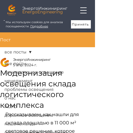
ЭнергоИнжиниринг
EnergoEngineering
Мы используем cookies для анализа
Принять
посещаемости.
Подробнее
Пост
все посты
ЭнергоИнжиниринг
все посты
5 апр. 2024 г.
Модернизация
архитектурное освещение
менеджмент
освещения склада
проблемы освещения
логистического
о нас
комплекса
АСУО
Рассказываем, как нашли для 
дорожное освещение
склада площадью в 11 000 м² 
наша команда
световое решение, которое 
промышленное освещение