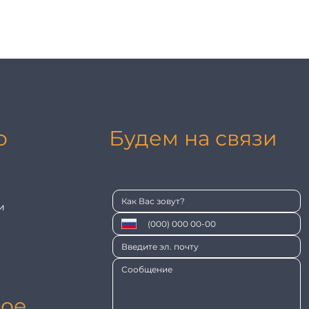
ю
Будем на связи
и
ое