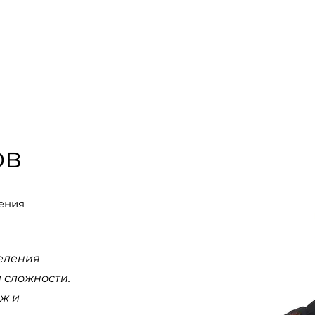
+7 905 97
КОМАНДА
ПРОЕКТЫ
Еще
ов
ения
еления
 сложности.
аж и