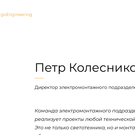
ргоИнжиниринг
ГЛАВНАЯ
О КОМПАНИИ
rgoEngineering
Петр Колесник
Директор электромонтажного подраздел
Команда электромонтажного подразд
реализует проекты любой технической
Это не только светотехника, но и монт