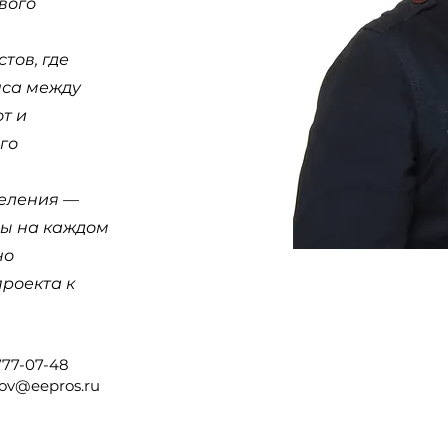
вого
тов, где
нса между
т и
го
деления —
ды на каждом
но
проекта к
777-07-48
kov@eepros.ru