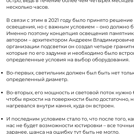
остро, ведь в течение более чем четырех месяцев
несколько часов.
В связи с этим в 2021 году было принято решение
освещения, но с важным условием – оно должно б
Именно поэтому концепция освещения памятника
автором – архитектором Андреем Владимирович
организации подсветки он создал четыре гранит
которые по его задумке и необходимо было встро
определенные условия на выбор оборудования.
Во-первых, светильник должен был быть нет тольк
определенный диаметр.
Во-вторых, его мощность и световой поток нужно
чтобы яркости на поверхности было достаточно, н
нагревался внутри камня, куда он встроен.
И последним условием стало то, что после того, ка
нас не будет возможности юстировки – все точн
заранее, шанса на ошибку тут быть не могло.