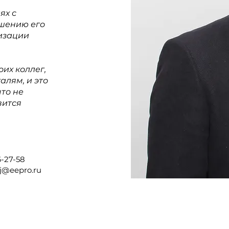
ях с
ешению его
лизации
их коллег,
алям, и это
что не
вится
6-27-58
j@eepro.ru