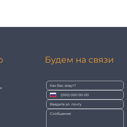
ю
Будем на связи
и