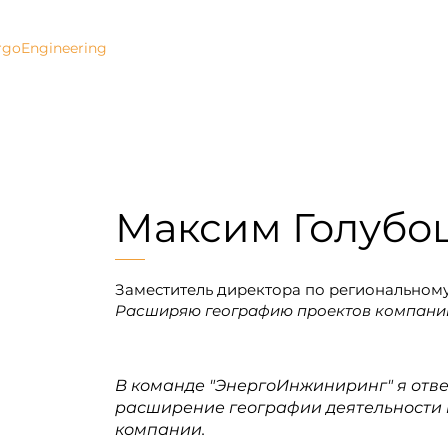
ргоИнжиниринг
ГЛАВНАЯ
О КОМПАНИИ
rgoEngineering
Максим Голубо
Заместитель директора по региональному
Расширяю географию проектов компани
В команде "ЭнергоИнжиниринг" я отв
расширение географии деятельности
компании.