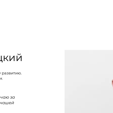
+7 905 97
КОМАНДА
ПРОЕКТЫ
Еще
цкий
 развитию.
и.
ечаю за
 нашей