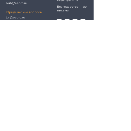
buh@eepro.ru
Благодарственные
письма
Юридические вопросы:
jur@eepro.ru
Отзывы и предложения:
info@eepro.ru
Будем на связи
Я даю свое согласие 
на обработку 
персональных данных
 а так же 
согласие на обработку 