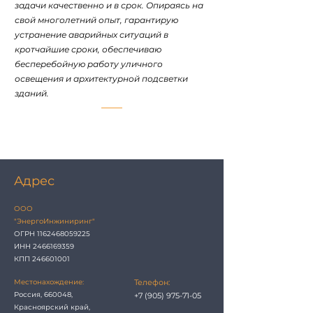
задачи качественно и в срок. Опираясь на
свой многолетний опыт, гарантирую
устранение аварийных ситуаций в
кротчайшие сроки, обеспечиваю
бесперебойную работу уличного
освещения и архитектурной подсветки
зданий.
Адрес
ООО
"ЭнергоИнжиниринг"
ОГРН
1162468059225
ИНН 2466169359
КПП 246601001
Местонахождение:
Телефон:
Россия, 660048,
+7 (905) 975-71-05
Красноярский край,