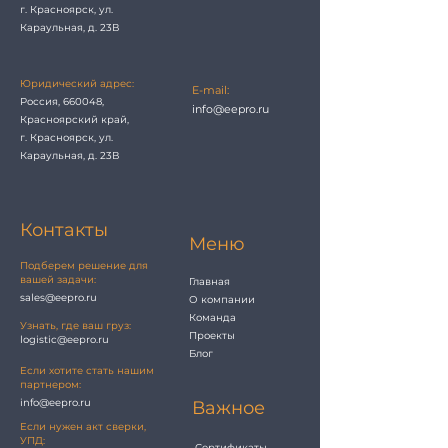
г. Красноярск, ул.
Караульная, д. 23В
Юридический адрес:
E-mail:
Россия, 660048,
info@eepro.ru
Красноярский край,
г. Красноярск, ул.
Караульная, д. 23В
Контакты
Меню
Подберем решение для
вашей задачи:
Главная
sales@eepro.ru
О компании
Команда
Узнать, где ваш груз:
Проекты
logistic@eepro.ru
Блог
Если хотите стать нашим
партнером:
info@eepro.ru
Важное
Если нужен акт сверки,
УПД:
Сертификаты