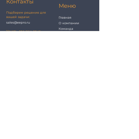
Контакты
Меню
Подберем решение для
вашей задачи:
Главная
sales@eepro.ru
О компании
Команда
Узнать, где ваш груз:
Проекты
logistic@eepro.ru
Блог
Если хотите стать нашим
партнером:
info@eepro.ru
Важное
Если нужен акт сверки,
УПД:
Сертификаты
buh@eepro.ru
Благодарственные
письма
Юридические вопросы:
jur@eepro.ru
Отзывы и предложения:
info@eepro.ru
Будем на связи