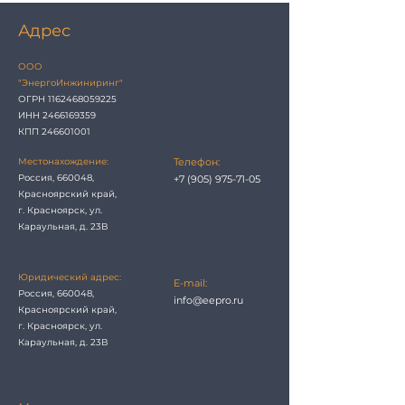
Адрес
ООО
"ЭнергоИнжиниринг"
ОГРН
1162468059225
ИНН 2466169359
КПП 246601001
Местонахождение:
Телефон:
Россия, 660048,
+7 (905) 975-71-05
Красноярский край,
г. Красноярск, ул.
Караульная, д. 23В
Юридический адрес:
E-mail:
Россия, 660048,
info@eepro.ru
Красноярский край,
г. Красноярск, ул.
Караульная, д. 23В