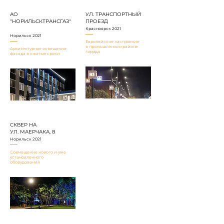
АО
УЛ. ТРАНСПОРТНЫЙ
"НОРИЛЬСКТРАНСГАЗ"
ПРОЕЗД
Красноярск 2021
Норильск 2021
Европейское настроение
в промышленном районе
Архитектурное освещение
города
фасада в сжатые сроки
СКВЕР НА
УЛ. МАЕРЧАКА, 8
Норильск 2021
Совмещение нового и уже
установленного
оборудования