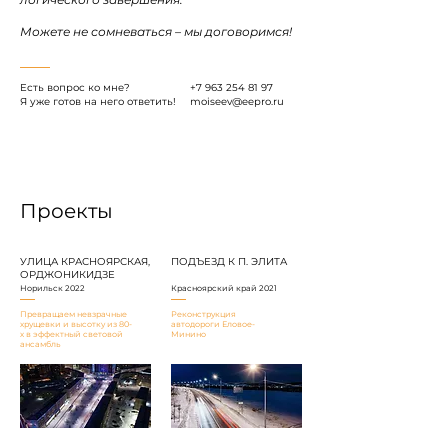
Можете не сомневаться – мы договоримся!
Есть вопрос ко мне?
+7 963 254 81 97
Я уже готов на него ответить!
moiseev@eepro.ru
Проекты
УЛИЦА КРАСНОЯРСКАЯ,
ПОДЪЕЗД К П. ЭЛИТА
ОРДЖОНИКИДЗЕ
Норильск 2022
Красноярский край 2021
Превращаем невзрачные
Реконструкция
хрущевки и высотку из 80-
автодороги Еловое-
х в эффектный световой
Минино
ансамбль