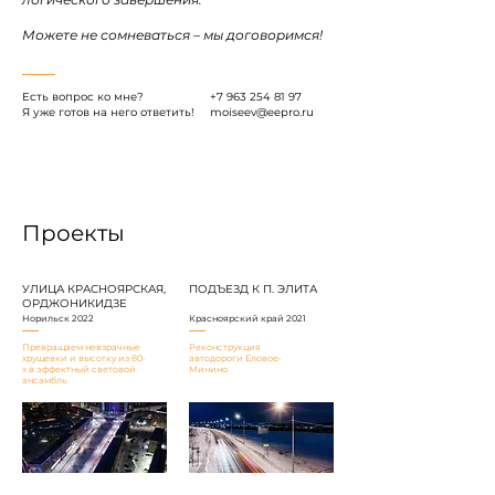
Можете не сомневаться – мы договоримся!
Есть вопрос ко мне?
+7 963 254 81 97
Я уже готов на него ответить!
moiseev@eepro.ru
Проекты
УЛИЦА КРАСНОЯРСКАЯ,
ПОДЪЕЗД К П. ЭЛИТА
ОРДЖОНИКИДЗЕ
Норильск 2022
Красноярский край 2021
Превращаем невзрачные
Реконструкция
хрущевки и высотку из 80-
автодороги Еловое-
х в эффектный световой
Минино
ансамбль