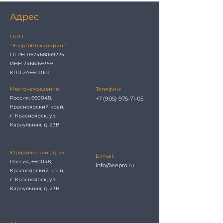
Адрес
ООО
"ЭнергоИнжиниринг"
ОГРН
1162468059225
ИНН 2466169359
КПП 246601001
Местонахождение:
Телефон:
Россия, 660048,
+7 (905) 975-71-05
Красноярский край,
г. Красноярск, ул.
Караульная, д. 23В
Юридический адрес:
E-mail:
Россия, 660048,
info@eepro.ru
Красноярский край,
г. Красноярск, ул.
Караульная, д. 23В