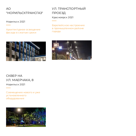
АО
УЛ. ТРАНСПОРТНЫЙ
"НОРИЛЬСКТРАНСГАЗ"
ПРОЕЗД
Красноярск 2021
Норильск 2021
Европейское настроение
в промышленном районе
Архитектурное освещение
города
фасада в сжатые сроки
СКВЕР НА
УЛ. МАЕРЧАКА, 8
Норильск 2021
Совмещение нового и уже
установленного
оборудования