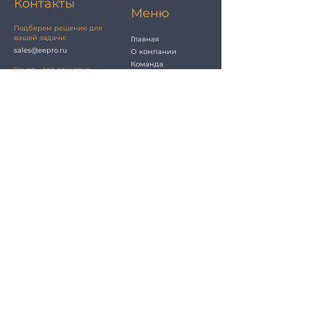
Контакты
Меню
Подберем решение для
вашей задачи:
Главная
sales@eepro.ru
О компании
Команда
Узнать, где ваш груз:
Проекты
logistic@eepro.ru
Блог
Если хотите стать нашим
партнером:
info@eepro.ru
Важное
Если нужен акт сверки,
УПД:
Сертификаты
buh@eepro.ru
Благодарственные
письма
Юридические вопросы:
jur@eepro.ru
Отзывы и предложения:
info@eepro.ru
Будем на связи