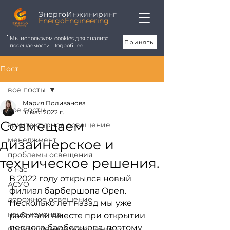
ЭнергоИнжиниринг
EnergoEngineering
Мы используем cookies для анализа
Принять
посещаемости.
Подробнее
Пост
все посты
Мария Поливанова
все посты
16 мая 2022 г.
Совмещаем
архитектурное освещение
менеджмент
дизайнерское и
проблемы освещения
техническое решения.
о нас
В 2022 году открылся новый 
АСУО
филиал барбершопа Open. 
дорожное освещение
Несколько лет назад мы уже 
наша команда
работали вместе при открытии 
первого барбершопа, поэтому 
промышленное освещение